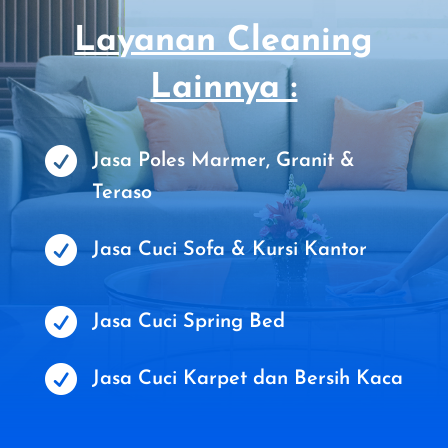
Layanan Cleaning
Lainnya :

Jasa Poles Marmer, Granit &
Teraso

Jasa Cuci Sofa & Kursi Kantor

Jasa Cuci Spring Bed

Jasa Cuci Karpet dan Bersih Kaca