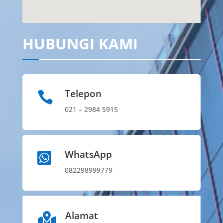
HUBUNGI KAMI
Telepon

021 – 2984 5915
WhatsApp

082298999779
Alamat
