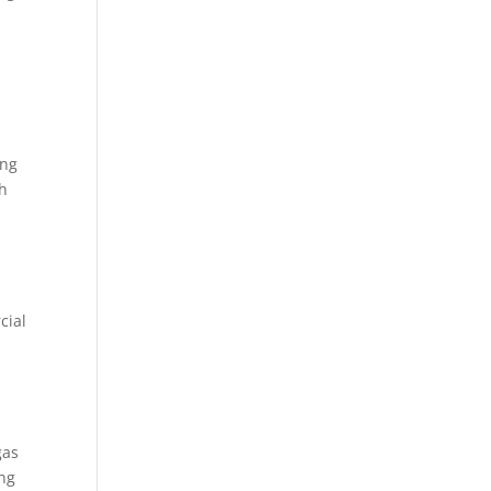
ing
ih
cial
gas
ang