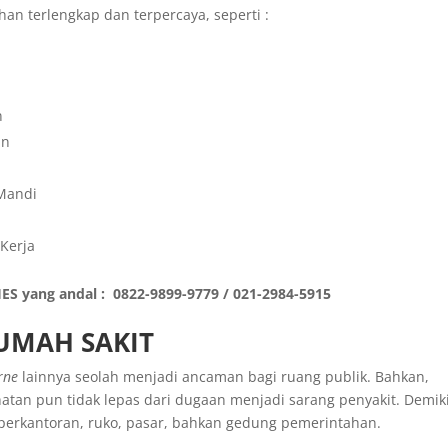
an terlengkap dan terpercaya, seperti :
n
an
Mandi
 Kerja
S yang andal : 0822-9899-9779 / 021-2984-5915
RUMAH SAKIT
orne
lainnya seolah menjadi ancaman bagi ruang publik. Bahkan,
atan pun tidak lepas dari dugaan menjadi sarang penyakit. Demik
 perkantoran, ruko, pasar, bahkan gedung pemerintahan.