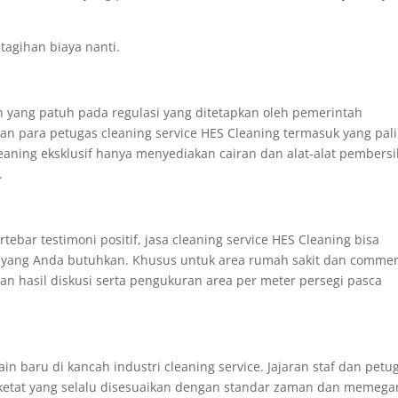
tagihan biaya nanti.
n yang patuh pada regulasi yang ditetapkan oleh pemerintah
an para petugas cleaning service HES Cleaning termasuk yang pal
leaning eksklusif hanya menyediakan cairan dan alat-alat pembers
.
rtebar testimoni positif, jasa cleaning service HES Cleaning bisa
t yang Anda butuhkan. Khusus untuk area rumah sakit dan commer
an hasil diskusi serta pengukuran area per meter persegi pasca
in baru di kancah industri cleaning service. Jajaran staf dan petu
g ketat yang selalu disesuaikan dengan standar zaman dan memeg