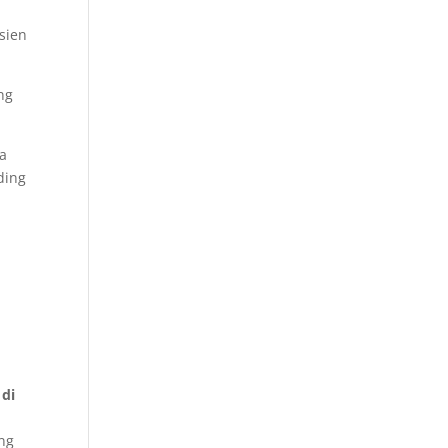
sien
ng
sa
ding
 di
ang