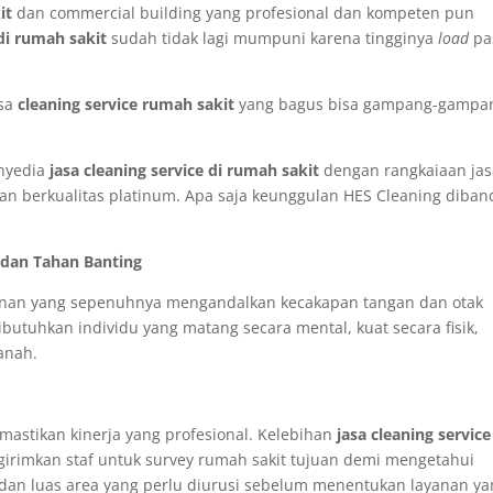
it
dan commercial building yang profesional dan kompeten pun
 di rumah sakit
sudah tidak lagi mumpuni karena tingginya
load
pa
asa
cleaning service rumah sakit
yang bagus bisa gampang-gampa
enyedia
jasa cleaning service di rumah sakit
dengan rangkaiaan ja
n berkualitas platinum. Apa saja keunggulan HES Cleaning diban
 dan Tahan Banting
layanan yang sepenuhnya mengandalkan kecakapan tangan dan otak
utuhkan individu yang matang secara mental, kuat secara fisik,
anah.
astikan kinerja yang profesional. Kelebihan
jasa cleaning service
irimkan staf untuk survey rumah sakit tujuan demi mengetahui
as, dan luas area yang perlu diurusi sebelum menentukan layanan y