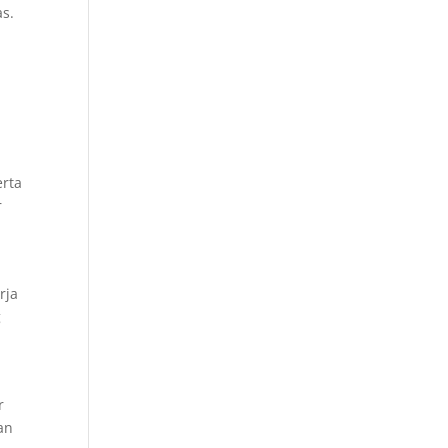
as.
erta
r
rja
g
r
an