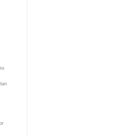
.
ebu
atan
or