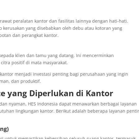
awat peralatan kantor dan fasilitas lainnya dengan hati-hati.
ko kerusakan yang disebabkan oleh debu atau kotoran yang
tan dan perangkat kantor.
 kepada klien dan tamu yang datang. Ini mencerminkan
tra positif di mata masyarakat.
 kantor menjadi investasi penting bagi perusahaan yang ingin
man, dan produktif.
e yang Diperlukan di Kantor
, dan nyaman, HES Indonesia dapat menawarkan berbagai layanan
utuhan lingkungan kantor. Berikut adalah beberapa layanan penti
ing)
i untuk memastikan kebersihan seluruh ruang kantor, termasuk