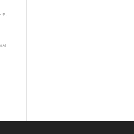
api,
nal