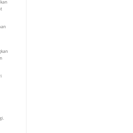
hkan
at
nan
gkan
an
i
i.