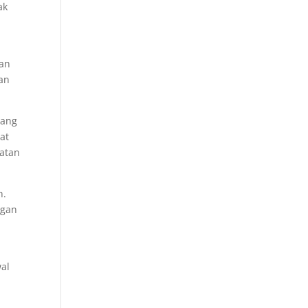
ak
aan
an
rang
at
atan
n.
ggan
al