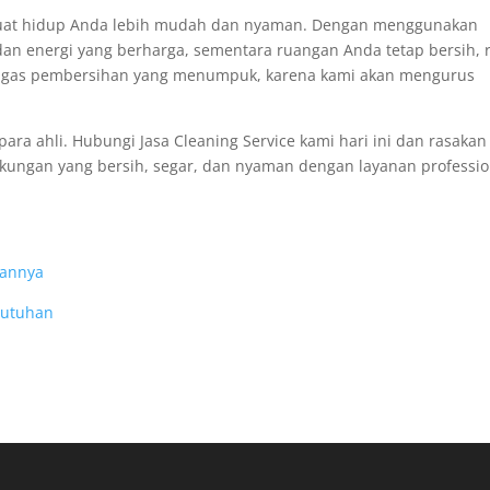
mbuat hidup Anda lebih mudah dan nyaman. Dengan menggunakan
n energi yang berharga, sementara ruangan Anda tetap bersih, r
g tugas pembersihan yang menumpuk, karena kami akan mengurus
ra ahli. Hubungi Jasa Cleaning Service kami hari ini dan rasakan
kungan yang bersih, segar, dan nyaman dengan layanan professio
aannya
butuhan