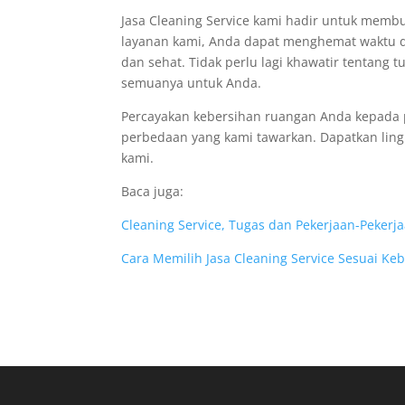
Jasa Cleaning Service kami hadir untuk me
layanan kami, Anda dapat menghemat waktu da
dan sehat. Tidak perlu lagi khawatir tentan
semuanya untuk Anda.
Percayakan kebersihan ruangan Anda kepada pa
perbedaan yang kami tawarkan. Dapatkan ling
kami.
Baca juga:
Cleaning Service, Tugas dan Pekerjaan-Pekerj
Cara Memilih Jasa Cleaning Service Sesuai Ke