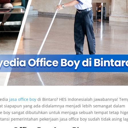
edia
jasa office boy
di Bintaro? HES Indonesialah jawabannya! Tem
at siapapun yang ada didalamnya menjadi lebih semangat dalam
fice boy sangat dibutuhkan untuk menjaga sebuah tempat tetap hige
tansi pemerintahan pekerjaan jasa office boy sudah tidak asing lag