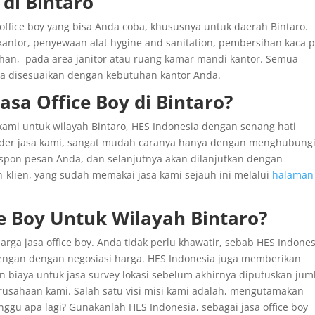
 di Bintaro
office boy yang bisa Anda coba, khususnya untuk daerah Bintaro.
ntor, penyewaan alat hygine and sanitation, pembersihan kaca 
ihan, pada area janitor atau ruang kamar mandi kantor. Semua
isa disesuaikan dengan kebutuhan kantor Anda.
sa Office Boy di Bintaro?
i kami untuk wilayah Bintaro, HES Indonesia dengan senang hati
rder jasa kami, sangat mudah caranya hanya dengan menghubung
pon pesan Anda, dan selanjutnya akan dilanjutkan dengan
n-klien, yang sudah memakai jasa kami sejauh ini melalui
halaman
ce Boy Untuk Wilayah Bintaro?
arga jasa office boy. Anda tidak perlu khawatir, sebab HES Indones
ngan dengan negosiasi harga. HES Indonesia juga memberikan
kan biaya untuk jasa survey lokasi sebelum akhirnya diputuskan jum
rusahaan kami. Salah satu visi misi kami adalah, mengutamakan
gu apa lagi? Gunakanlah HES Indonesia, sebagai jasa office boy