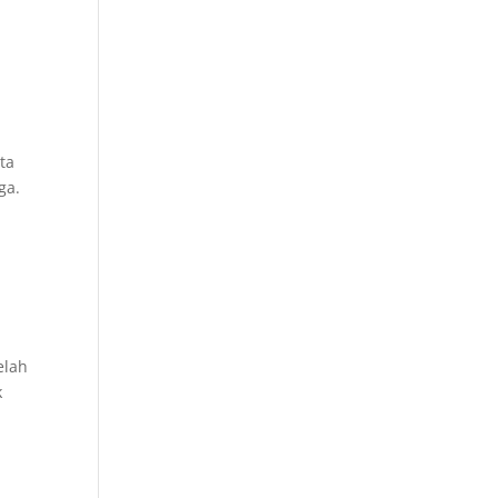
ta
ga.
elah
k