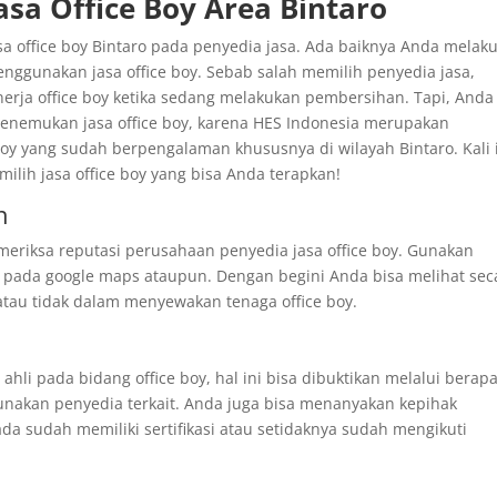
asa Office Boy Area Bintaro
office boy Bintaro pada penyedia jasa. Ada baiknya Anda melak
enggunakan jasa office boy. Sebab salah memilih penyedia jasa,
erja office boy ketika sedang melakukan pembersihan. Tapi, Anda
menemukan jasa office boy, karena HES Indonesia merupakan
y yang sudah berpengalaman khususnya di wilayah Bintaro. Kali i
lih jasa office boy yang bisa Anda terapkan!
n
eriksa reputasi perusahaan penyedia jasa office boy. Gunakan
w pada google maps ataupun. Dengan begini Anda bisa melihat sec
 atau tidak dalam menyewakan tenaga office boy.
hli pada bidang office boy, hal ini bisa dibuktikan melalui berap
unakan penyedia terkait. Anda juga bisa menanyakan kepihak
ada sudah memiliki sertifikasi atau setidaknya sudah mengikuti