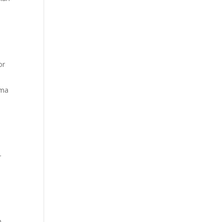
or
ama
r
n