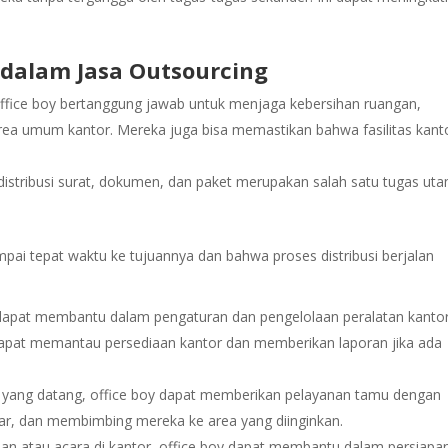
 dalam Jasa Outsourcing
fice boy bertanggung jawab untuk menjaga kebersihan ruangan,
ea umum kantor. Mereka juga bisa memastikan bahwa fasilitas kant
istribusi surat, dokumen, dan paket merupakan salah satu tugas ut
ai tepat waktu ke tujuannya dan bahwa proses distribusi berjalan
dapat membantu dalam pengaturan dan pengelolaan peralatan kanto
ka dapat memantau persediaan kantor dan memberikan laporan jika ada
n yang datang, office boy dapat memberikan pelayanan tamu dengan
r, dan membimbing mereka ke area yang diinginkan.
an atau acara di kantor, office boy dapat membantu dalam persiapa