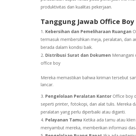
produktivitas dan kualitas pekerjaan.
Tanggung Jawab Office Boy
Kebersihan dan Pemeliharaan Ruangan
Of
termasuk membersihkan meja, peralatan, dan ar
berada dalam kondisi baik.
Distribusi Surat dan Dokumen
Menangani d
office boy
Mereka memastikan bahwa kiriman tersebut samp
lancar.
Pengelolaan Peralatan Kantor
Office boy 
seperti printer, fotokopi, dan alat tulis. Mere
peralatan yang perlu diperbaiki atau diganti.
Pelayanan Tamu
Ketika ada tamu atau klie
menyambut mereka, memberikan informasi dasa
Pengelolaan Ruang Rapat
Jika ada pertemu