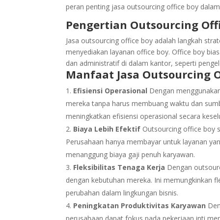
peran penting jasa outsourcing office boy dala
Pengertian Outsourcing Off
Jasa outsourcing office boy adalah langkah str
menyediakan layanan office boy. Office boy bi
dan administratif di dalam kantor, seperti penge
Manfaat Jasa Outsourcing O
Efisiensi Operasional
Dengan menggunakan ja
mereka tanpa harus membuang waktu dan sumber 
meningkatkan efisiensi operasional secara kesel
Biaya Lebih Efektif
Outsourcing office boy 
Perusahaan hanya membayar untuk layanan yang
menanggung biaya gaji penuh karyawan.
Fleksibilitas Tenaga Kerja
Dengan outsourci
dengan kebutuhan mereka. Ini memungkinkan flek
perubahan dalam lingkungan bisnis.
Peningkatan Produktivitas Karyawan
Deng
perusahaan dapat fokus pada pekerjaan inti mer