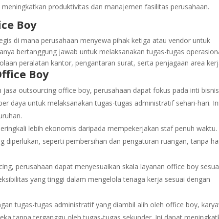
m meningkatkan produktivitas dan manajemen fasilitas perusahaan.
ice Boy
ategis di mana perusahaan menyewa pihak ketiga atau vendor untuk
asanya bertanggung jawab untuk melaksanakan tugas-tugas operasion
lolaan peralatan kantor, pengantaran surat, serta penjagaan area kerj
ffice Boy
sa outsourcing office boy, perusahaan dapat fokus pada inti bisni
daya untuk melaksanakan tugas-tugas administratif sehari-hari. In
uruhan.
seringkali lebih ekonomis daripada mempekerjakan staf penuh waktu.
 diperlukan, seperti pembersihan dan pengaturan ruangan, tanpa ha
ng, perusahaan dapat menyesuaikan skala layanan office boy sesua
sibilitas yang tinggi dalam mengelola tenaga kerja sesuai dengan
an tugas-tugas administratif yang diambil alih oleh office boy, kary
eka tanpa terganggu oleh tugas-tugas sekunder. Ini dapat meningka