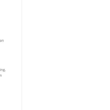
kan
ing,
an
u