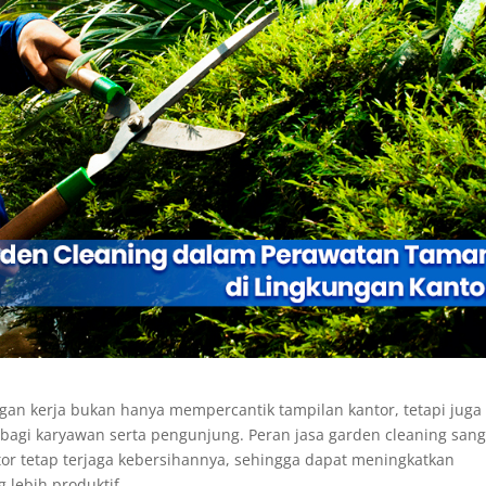
gan kerja bukan hanya mempercantik tampilan kantor, tetapi juga
agi karyawan serta pengunjung. Peran jasa garden cleaning sang
or tetap terjaga kebersihannya, sehingga dapat meningkatkan
 lebih produktif.