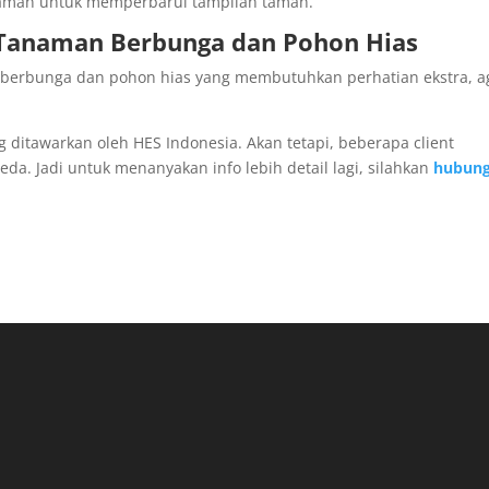
aman untuk memperbarui tampilan taman.
 Tanaman Berbunga dan Pohon Hias
berbunga dan pohon hias yang membutuhkan perhatian ekstra, a
g ditawarkan oleh HES Indonesia. Akan tetapi, beberapa client
a. Jadi untuk menanyakan info lebih detail lagi, silahkan
hubung