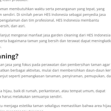
aman membutuhkan waktu serta penanganan yang tepat, yang
 sendiri. Di sinilah peran HES Indonesia sebagai penyedia jasa
n pengalaman dan tim profesional, HES Indonesia membantu
rsih, dan asri.
h lanjut mengenai manfaat jasa garden cleaning dari HES Indonesia
serta bagaimana taman yang bersih dan terawat dapat meningkat
.
aning?
nan jasa yang fokus pada perawatan dan pembersihan taman agar
ibatkan berbagai aktivitas, mulai dari membersihkan daun-daun ker
lanjut seperti pemangkasan tanaman, penyiraman, pemupukan, d
ea hijau, baik di rumah, perkantoran, atau tempat umum, dapat
a harus melakukan semuanya sendiri.
u menjaga estetika taman sekaligus memastikan bahwa area hija