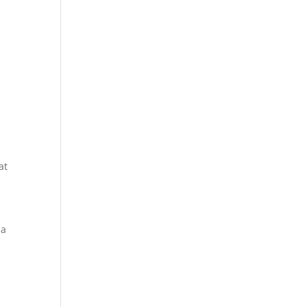
at
ia