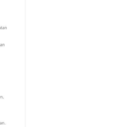
atan
dan
.
n,
an.