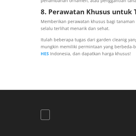
penambahan ornamen, atau penggantian tan
8. Perawatan Khusus untuk
Memberikan perawatan khusus bagi tanaman 
selalu terlihat menarik dan sehat.
Itulah beberapa tugas dari garden cleanig yan
mungkin memiliki permintaan yang berbeda-bed
HES
Indonesia, dan dapatkan harga khusus!