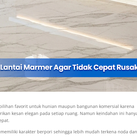
pilihan favorit untuk hunian maupun bangunan komersial karena
an kesan elegan pada setiap ruang. Namun keindahan ini hany
epat.
emiliki karakter berpori sehingga lebih mudah terkena noda da