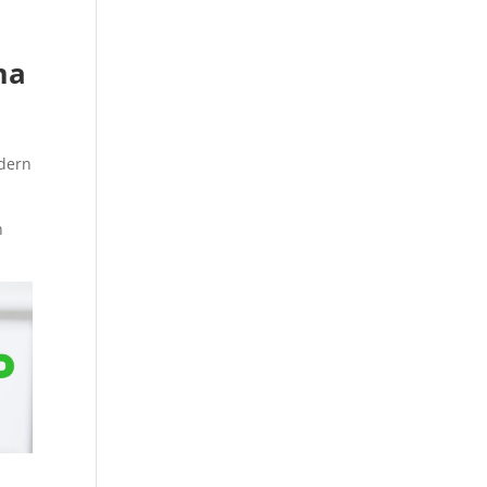
ma
odern
n