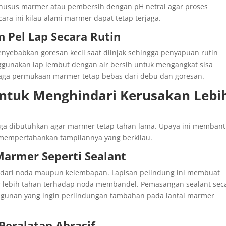
khusus marmer atau pembersih dengan pH netral agar proses
ra ini kilau alami marmer dapat tetap terjaga.
 Pel Lap Secara Rutin
babkan goresan kecil saat diinjak sehingga penyapuan rutin
nggunakan lap lembut dengan air bersih untuk mengangkat sisa
jaga permukaan marmer tetap bebas dari debu dan goresan.
tuk Menghindari Kerusakan Lebi
uga dibutuhkan agar marmer tetap tahan lama. Upaya ini memban
 mempertahankan tampilannya yang berkilau.
armer Seperti Sealant
dari noda maupun kelembapan. Lapisan pelindung ini membuat
r lebih tahan terhadap noda membandel. Pemasangan sealant sec
bangunan yang ingin perlindungan tambahan pada lantai marmer
Peralatan Abrasif