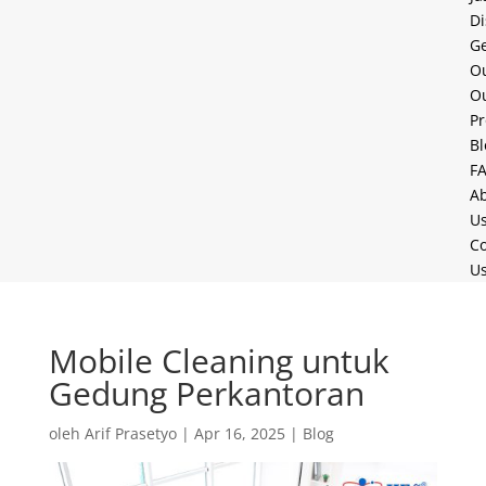
Di
Ge
Ou
O
Pr
Bl
F
A
U
Co
U
Mobile Cleaning untuk
Gedung Perkantoran
oleh
Arif Prasetyo
|
Apr 16, 2025
|
Blog