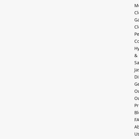
M
Cl
G
Cl
Pe
Co
H
&
Sa
Ja
Di
Ge
Ou
O
Pr
Bl
F
A
U